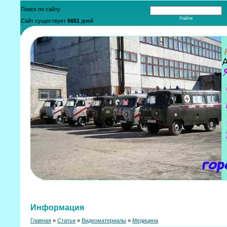
Поиск по сайту
Сайт существует
6651
дней
Информация
Главная
»
Статьи
»
Видеоматериалы
»
Медицина